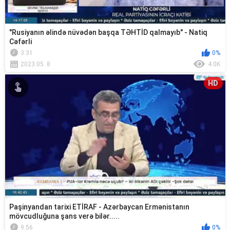
"Rusiyanın əlində nüvədən başqa TƏHTİD qalmayıb" - Natiq
Cəfərli
3:31
0%
2023.05. 8
4.0K
HD
Paşinyandan tarixi ETİRAF - Azərbaycan Ermənistanın
mövcudluğuna şans verə bilər.....
9:56
0%