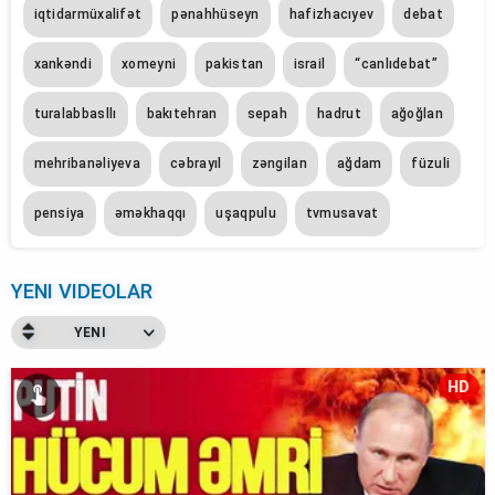
iqtidarmüxalifət
pənahhüseyn
hafizhacıyev
debat
xankəndi
xomeyni
pakistan
i̇srail
“canlıdebat”
turalabbasllı
bakıtehran
sepah
hadrut
ağoğlan
mehribanəliyeva
cəbrayıl
zəngilan
ağdam
füzuli
pensiya
əməkhaqqı
uşaqpulu
tvmusavat
YENI VIDEOLAR
YENI
HD