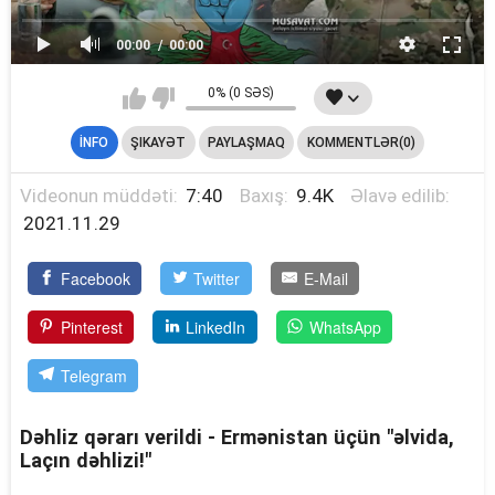
00:00
00:00
0% (0 SƏS)
İNFO
ŞIKAYƏT
PAYLAŞMAQ
KOMMENTLƏR(0)
Videonun müddəti:
7:40
Baxış:
9.4K
Əlavə edilib:
2021.11.29
Facebook
Twitter
E-Mail
Pinterest
LinkedIn
WhatsApp
Telegram
Dəhliz qərarı verildi - Ermənistan üçün "əlvida,
Laçın dəhlizi!"