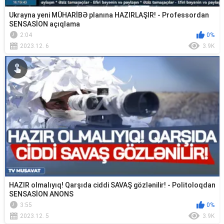
Ukrayna yeni MÜHARİBƏ planına HAZIRLAŞIR! - Professordan
SENSASİON açıqlama
2:04
0%
2023.12. 6
3.9K
HAZIR olmalıyıq! Qarşıda ciddi SAVAŞ gözlənilir! - Politoloqdan
SENSASİON ANONS
3:55
0%
2023.12. 5
3.9K