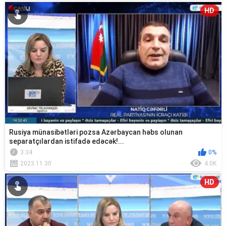
HD
Rusiya münasibətləri pozsa Azərbaycan həbs olunan
separatçılardan istifadə edəcək!...
3:34
0%
2023.11.30
4.0K
HD