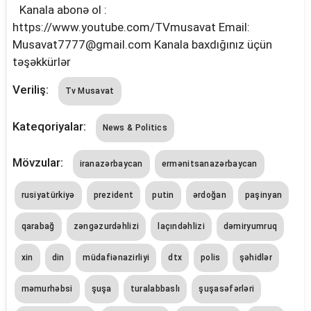
Kanala abonə ol :
https://www.youtube.com/TVmusavat Email:
Musavat7777@gmail.com
Kanala baxdığınız üçün
təşəkkürlər
Veriliş:
Tv Musavat
Kateqoriyalar:
News & Politics
Mövzular:
iranazərbaycan
ermənitsanazərbaycan
rusiyatürkiyə
prezident
putin
ərdoğan
paşinyan
qarabağ
zəngəzurdəhlizi
laçındəhlizi
dəmiryumruq
xi̇n
di̇n
müdafiənazirliyi
dtx
polis
şəhidlər
məmurhəbsi
şuşa
turalabbaslı
şuşasəfərləri