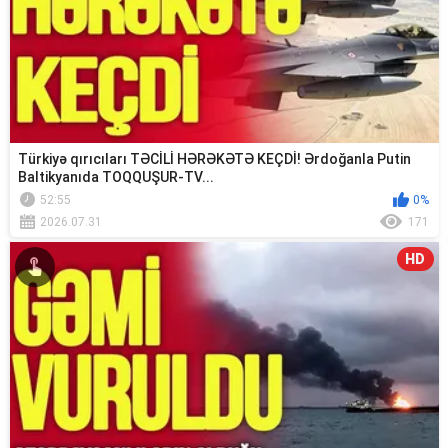
Türkiyə qırıcıları TƏCİLİ HƏRƏKƏTƏ KEÇDİ! Ərdoğanla Putin
Baltikyanıda TOQQUŞUR-TV...
52:55
0%
2026.07.31
171
HD