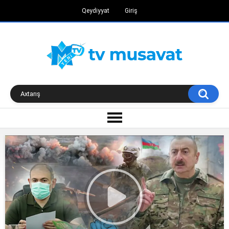
Qeydiyyat
Giriş