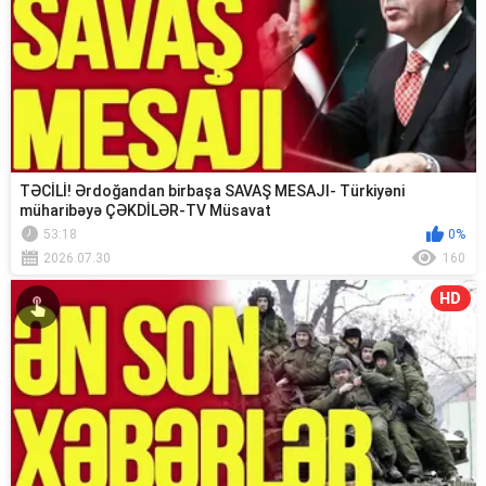
TƏCİLİ! Ərdoğandan birbaşa SAVAŞ MESAJI- Türkiyəni
müharibəyə ÇƏKDİLƏR-TV Müsavat
53:18
0%
2026.07.30
160
HD