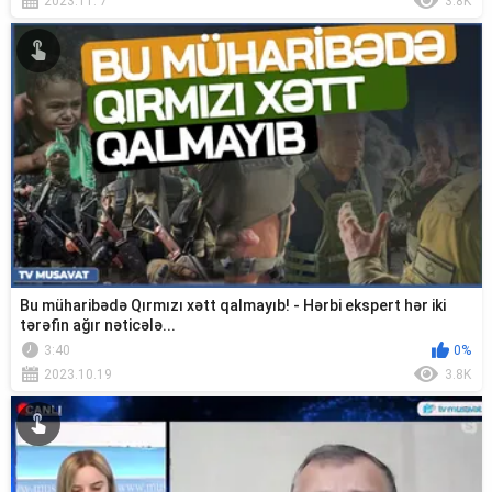
2023.11. 7
3.8K
Bu müharibədə Qırmızı xətt qalmayıb! - Hərbi ekspert hər iki
tərəfin ağır nəticələ...
3:40
0%
2023.10.19
3.8K