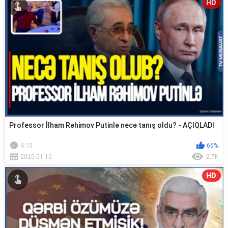
HD
Professor İlham Rəhimov Putinlə necə tanış oldu? - AÇIQLADI
4:15
66%
2025.01.10
2.7K
HD