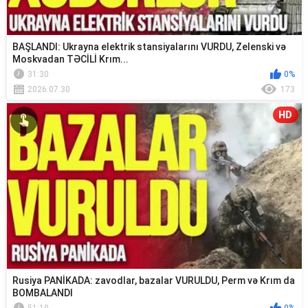
BAŞLANDI: Ukrayna elektrik stansiyalarını VURDU, Zelenski və
Moskvadan TƏCİLİ Krım...
31:30
0%
2026.07.30
173
HD
Rusiya PANİKADA: zavodlar, bazalar VURULDU, Perm və Krım da
BOMBALANDI