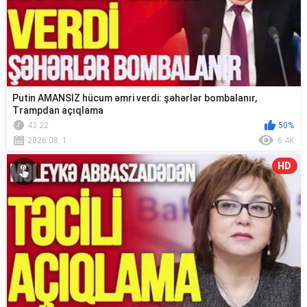
Putin AMANSIZ hücum əmri verdi: şəhərlər bombalanır,
Trampdan açıqlama
43:22
50%
2026.08. 1
6.4K
HD