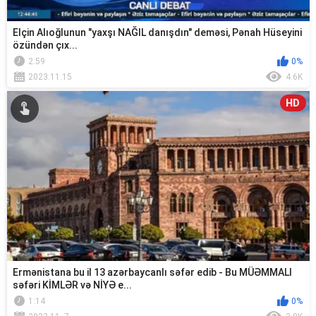
Elçin Alıoğlunun "yaxşı NAĞIL danışdın" deməsi, Pənah Hüseyini
özündən çıx...
2:59
0%
2023.11.15
4.6K
HD
Ermənistana bu il 13 azərbaycanlı səfər edib - Bu MÜƏMMALI
səfəri KİMLƏR və NİYƏ e...
1:14
0%