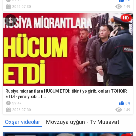
51:19
0%
2026.07.30
149
HD
Rusiya miqrantlara HÜCUM ETDİ: tikintiyə girib, onları TƏHQİR
ETDİ -yerə yıxıb...T...
59:47
0%
2026.07.30
149
Oxşar videolar
Mövzuya uyğun - Tv Musavat