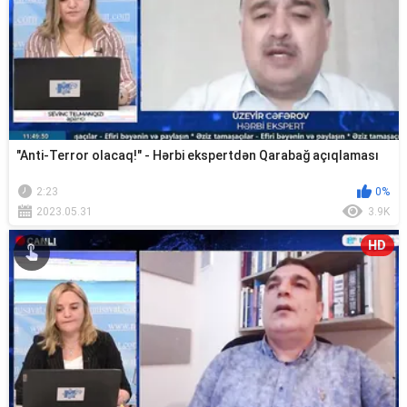
"Anti-Terror olacaq!" - Hərbi ekspertdən Qarabağ açıqlaması
2:23
0%
2023.05.31
3.9K
HD