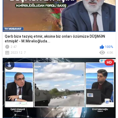
Qərb bizə təzyiq etmir, əksinə biz onları özümüzə DÜŞMƏN
etmişik! - M.Mirəlioğluda...
2:47
100%
2023.12. 7
4.0K
HD