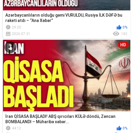
Azərbaycanlıların olduğu gəmi VURULDU, Rusiya İLK DƏFƏ bu
raketi atdı – “Ana Xəbər”
29:20
0%
2026.07.31
182
HD
İran QİSASA BAŞLADI! ABŞ qırıcıları KÜLƏ döndü, Zəncan
BOMBALANDI – Müharibə xəbər...
44:12
0%