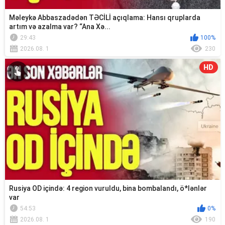
Məleykə Abbaszadədən TƏCİLİ açıqlama: Hansı qruplarda
artım və azalma var? “Ana Xə...
29:43
100%
2026.08. 1
230
HD
Rusiya OD içində: 4 region vuruldu, bina bombalandı, ö*lənlər
var
54:53
0%
2026.08. 1
190