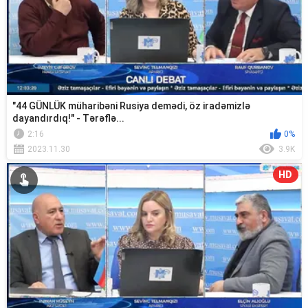
"44 GÜNLÜK müharibəni Rusiya demədi, öz iradəmizlə
dayandırdıq!" - Tərəflə...
2:16
0%
2023.11.30
3.9K
HD