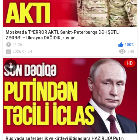
Moskvada T*ERROR AKTI, Sankt-Peterburqa DƏHŞƏTLİ
ZƏRBƏ! – Ukrayna DAĞIDIR, ruslar ...
51:26
100%
2026.07.24
940
HD
Rusiyada səfərbərlik və kütləvi iğtişaşlara HAZIRLIQ! Putin