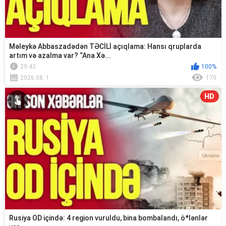
Məleykə Abbaszadədən TƏCİLİ açıqlama: Hansı qruplarda
artım və azalma var? “Ana Xə...
29:43
100%
2026.08. 1
170
HD
Rusiya OD içində: 4 region vuruldu, bina bombalandı, ö*lənlər