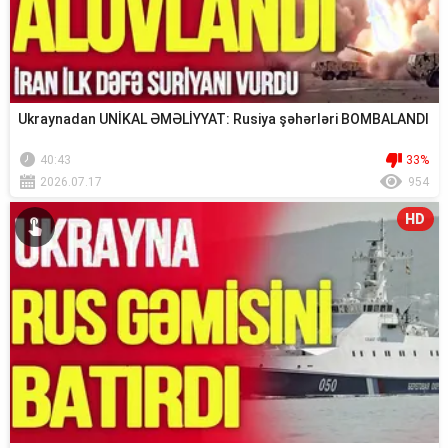
Ukraynadan UNİKAL ƏMƏLİYYAT: Rusiya şəhərləri BOMBALANDI
40:43
33%
2026.07.17
954
HD