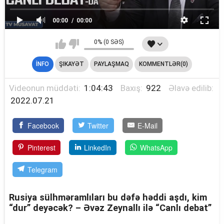
00:00
00:00
0% (0 SƏS)
İNFO
ŞIKAYƏT
PAYLAŞMAQ
KOMMENTLƏR(0)
Videonun müddəti:
1:04:43
Baxış:
922
Əlavə edilib:
2022.07.21
Facebook
Twitter
E-Mail
Pinterest
LinkedIn
WhatsApp
Telegram
Rusiya sülhməramlıları bu dəfə həddi aşdı, kim
“dur” deyəcək? – Əvəz Zeynallı ilə “Canlı debat”