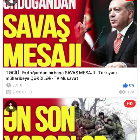
TƏCİLİ! Ərdoğandan birbaşa SAVAŞ MESAJI- Türkiyəni
müharibəyə ÇƏKDİLƏR-TV Müsavat
53:18
0%
2026.07.30
128
HD