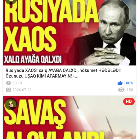
Rusiyada XAOS: xalq AYAĞA QALXDI, hökumət HƏDƏLƏDİ:
Özünüzü UŞAQ KİMİ APARMAYIN! -...
53:19
100%
2026.07.22
158
HD