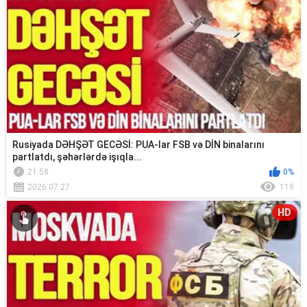
Rusiyada DƏHŞƏT GECƏSİ: PUA-lar FSB və DİN binalarını
partlatdı, şəhərlərdə işıqla...
21:58
0%
2026.07.27
119
HD