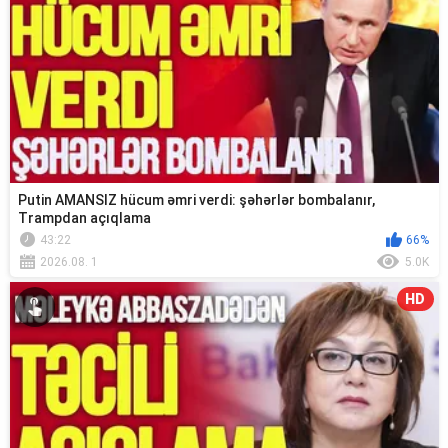
Putin AMANSIZ hücum əmri verdi: şəhərlər bombalanır,
Trampdan açıqlama
43:22
66%
2026.08. 1
5.0K
HD