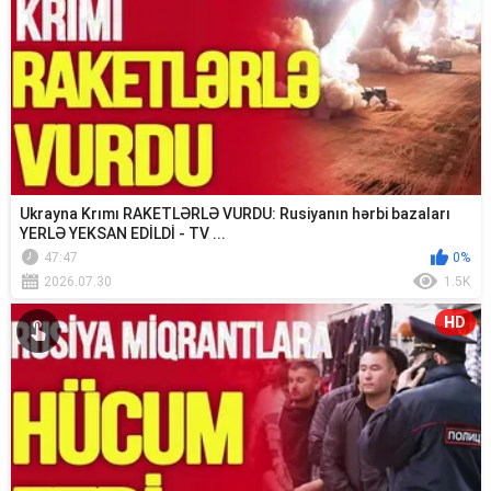
Ukrayna Krımı RAKETLƏRLƏ VURDU: Rusiyanın hərbi bazaları
YERLƏ YEKSAN EDİLDİ - TV ...
47:47
0%
2026.07.30
1.5K
HD