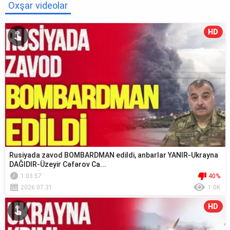
Oxşar videolar
HD
Rusiyada zavod BOMBARDMAN edildi, anbarlar YANIR-Ukrayna
DAĞIDIR-Üzeyir Cəfərov Ca...
1:03:57
40%
2026.07.31
1.0K
HD