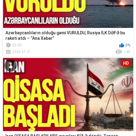
Azərbaycanlıların olduğu gəmi VURULDU, Rusiya İLK DƏFƏ bu
raketi atdı – “Ana Xəbər”
29:20
0%
2026.07.31
145
HD