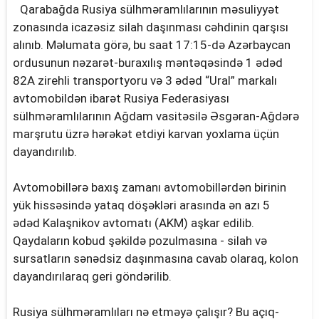
Qarabağda Rusiya sülhməramlılarının məsuliyyət
zonasında icazəsiz silah daşınması cəhdinin qarşısı
alınıb. Məlumata görə, bu saat 17:15-də Azərbaycan
ordusunun nəzarət-buraxılış məntəqəsində 1 ədəd
82A zirehli transportyoru və 3 ədəd “Ural” markalı
avtomobildən ibarət Rusiya Federasiyası
sülhməramlılarının Ağdam vasitəsilə Əsgəran-Ağdərə
marşrutu üzrə hərəkət etdiyi karvan yoxlama üçün
dayandırılıb.
Avtomobillərə baxış zamanı avtomobillərdən birinin
yük hissəsində yataq döşəkləri arasında ən azı 5
ədəd Kalaşnikov avtomatı (AKM) aşkar edilib.
Qaydaların kobud şəkildə pozulmasına - silah və
sursatların sənədsiz daşınmasına cavab olaraq, kolon
dayandırılaraq geri göndərilib.
Rusiya sülhməramlıları nə etməyə çalışır? Bu açıq-