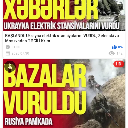
BAŞLANDI: Ukrayna elektrik stansiyalarını VURDU, Zelenski və
Moskvadan TƏCİLİ Krım...
31:30
0%
2026.07.30
142
HD