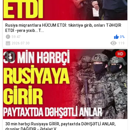
Rusiya miqrantlara HÜCUM ETDİ: tikintiyə girib, onları TƏHQİR
ETDİ -yerə yıxıb...T...
59:47
0%
2026.07.30
119
HD
30 min hərbçi Rusiyaya GİRİR, paytaxtda DƏHŞƏTLİ ANLAR,
dronlar DAĞIDIR - Ədalət V...