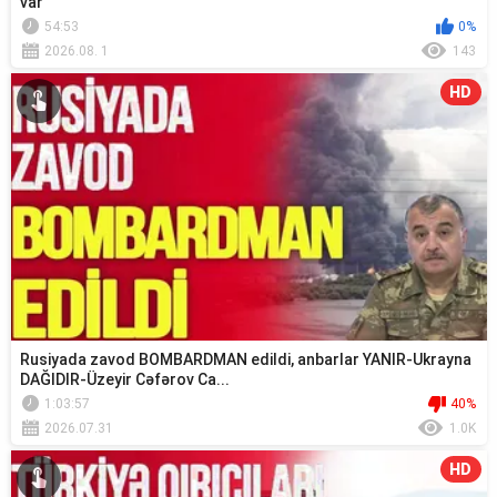
var
54:53
0%
2026.08. 1
143
HD
Rusiyada zavod BOMBARDMAN edildi, anbarlar YANIR-Ukrayna
DAĞIDIR-Üzeyir Cəfərov Ca...
1:03:57
40%
2026.07.31
1.0K
HD