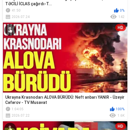
TƏCİLİ İCLAS çağırdı-T...
41:50
0%
2026.07.24
142
HD
Ukrayna Krasnodarı ALOVA BÜRÜDÜ: Neft anbarı YANIR - Üzeyir
Cəfərov - TV Musavat
1:04:05
100%
2026.07.22
1.6K
HD