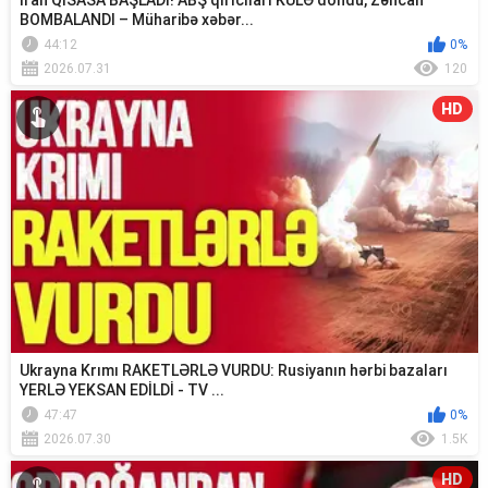
İran QİSASA BAŞLADI! ABŞ qırıcıları KÜLƏ döndü, Zəncan
BOMBALANDI – Müharibə xəbər...
44:12
0%
2026.07.31
120
HD
Ukrayna Krımı RAKETLƏRLƏ VURDU: Rusiyanın hərbi bazaları
YERLƏ YEKSAN EDİLDİ - TV ...
47:47
0%
2026.07.30
1.5K
HD