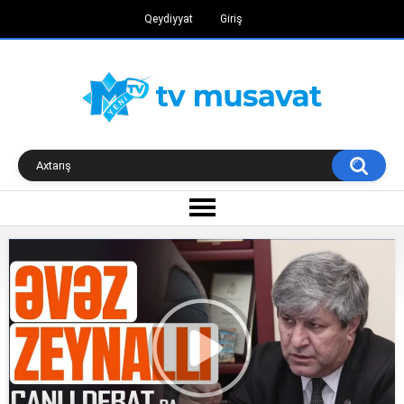
Qeydiyyat
Giriş