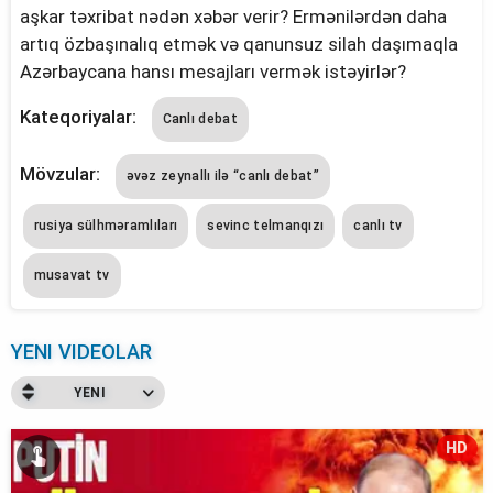
aşkar təxribat nədən xəbər verir? Ermənilərdən daha
artıq özbaşınalıq etmək və qanunsuz silah daşımaqla
Azərbaycana hansı mesajları vermək istəyirlər?
Kateqoriyalar:
Canlı debat
Mövzular:
əvəz zeynallı ilə “canlı debat”
rusiya sülhməramlıları
sevinc telmanqızı
canlı tv
musavat tv
YENI VIDEOLAR
YENI
HD