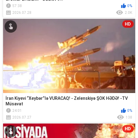
57:38
0%
2026.07.28
2.0K
HD
İran Kiyevi “Xeybər”lə VURACAQ! - Zelenskiyə ŞOK HƏDƏ! -TV
Müsavat
24:01
0%
2026.07.27
138
HD