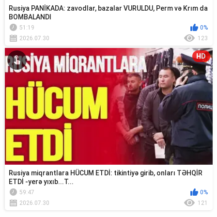
Rusiya PANİKADA: zavodlar, bazalar VURULDU, Perm və Krım da
BOMBALANDI
51:19
0%
2026.07.30
123
HD
Rusiya miqrantlara HÜCUM ETDİ: tikintiyə girib, onları TƏHQİR
ETDİ -yerə yıxıb...T...
59:47
0%
2026.07.30
121