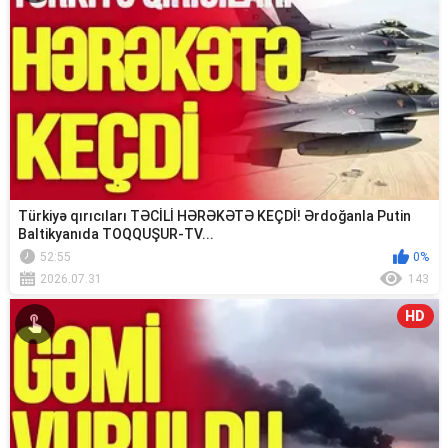
Türkiyə qırıcıları TƏCİLİ HƏRƏKƏTƏ KEÇDİ! Ərdoğanla Putin
Baltikyanıda TOQQUŞUR-TV...
52:55
0%
2026.07.31
143
HD